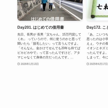
Day201. はじめての借用書
Day172
先日、長男が 長男「父ちゃん、15万円貸して
「あ、こいつち
くれ」 っていうので、何に使うのかと思って
思ったのは小
聞いたら「脱毛したい」って言うんですよ。
えぇ、ウチの長
「そんなん、金かけてせんでも20年も待てば
イオンとネズ
ピカピカやで」って言ったんですけど、アタ
ったんですよ
マじゃなくて身体の方だったんです。...
しまって、今に
2026年1月13日
2025年6月17日