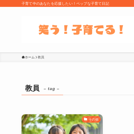
子育て中のあなたを応援したい！ペップな子育て日記
ホーム
教員
教員
– tag –
その他