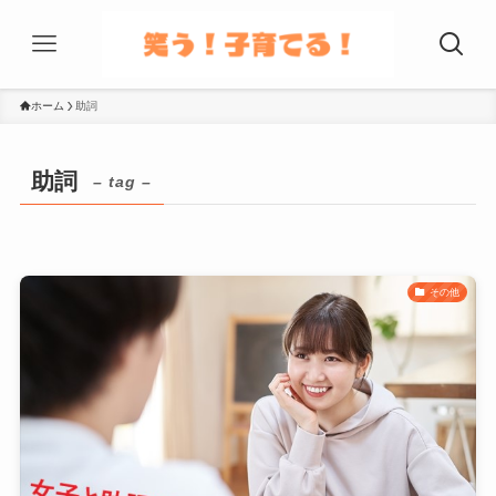
ホーム
助詞
助詞
– tag –
その他