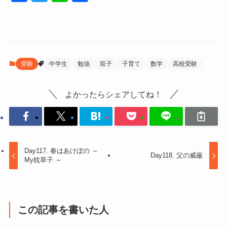
a
wi
n
有
c
tt
e
e
er
b
受験
中学生
勉強
双子
子育て
数学
高校受験
o
o
よかったらシェアしてね！
k
Day117. 春はあけぼの ～
Day118. 父の威厳
My枕草子 ～
この記事を書いた人