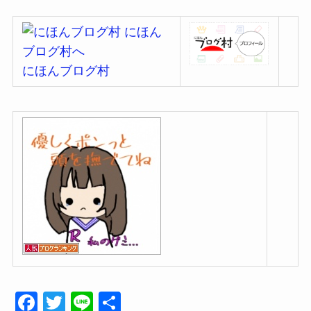
にほんブログ村
F
T
Li
共