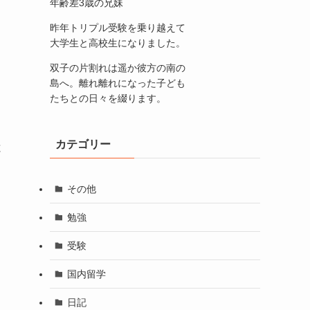
年齢差3歳の兄妹
昨年トリプル受験を乗り越えて
大学生と高校生になりました。
双子の片割れは遥か彼方の南の
島へ。離れ離れになった子ども
たちとの日々を綴ります。
カテゴリー
と
その他
勉強
受験
国内留学
日記