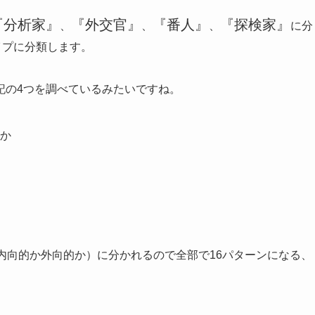
『分析家』
『外交官』
『番人』
『探検家』
、
、
、
に分
イプに分類します。
記の4つを調べているみたいですね。
か
内向的か外向的か）に分かれるので全部で16パターンになる、