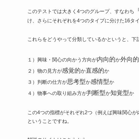
このテストでは大きく4つのグループ、すなわち
け、さらにそれぞれを4つのタイプに分けた16タ
これらをどうやって分類しているかというと、下
内向的
外向的
１）興味・関心の向かう方向が
か
感覚的
直感的
２）物の見方が
か
か
思考型
感情型
３）判断の仕方が
か
か
判断型
知覚型
４）物事への取り組み方が
か
か
この4つの指標がそれぞれ2つ（例えば興味関心が
ということですね。