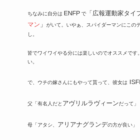
ENFP
「広報運動家タイ
ちなみに自分は
で
マン
」
がいて。いやぁ、スパイダーマンにこの
し。
皆でワイワイやる分には楽しいのでオススメです
い。
ISF
で、ウチの嫁さんにもやって貰って、彼女は
アヴリルラヴィーン
父「有名人だと
だって」
アリアナグランデ
母「アタシ、
の方が良い」