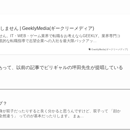
せん | GeeklyMedia(ギークリーメディア)
ん。IT・WEB・ゲーム業界で転職をお考えならGEEKLY。業界専門コ
底的な転職指導で志望企業への入社を最大限バックアッ...
GeeklyMedia(ギークリーメディア)
あって、以前の記事でビリギャルの坪田先生が提唱している
。
イプ？
身が双子だったりすると良く分かると思うんですけど、双子って 「顔か
然違う」 ってのが基本だったりします。 まぁ...