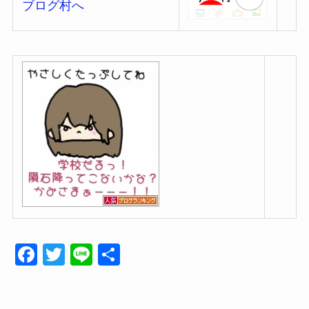
F
T
Li
共
a
wi
n
有
c
tt
e