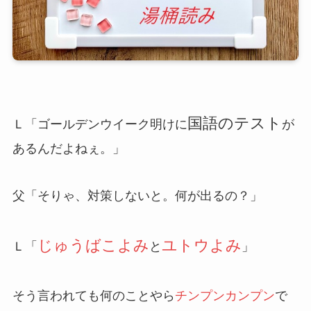
国語のテスト
Ｌ「ゴールデンウイーク明けに
が
あるんだよねぇ。」
父「そりゃ、対策しないと。何が出るの？」
じゅうばこよみ
ユトウよみ
Ｌ「
と
」
そう言われても何のことやら
チンプンカンプン
で