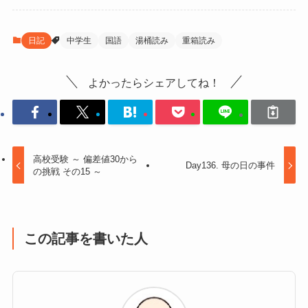
e
er
b
日記
中学生
国語
湯桶読み
重箱読み
o
o
よかったらシェアしてね！
k
高校受験 ～ 偏差値30から
Day136. 母の日の事件
の挑戦 その15 ～
この記事を書いた人