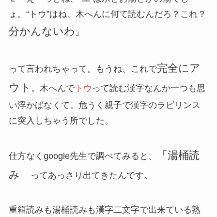
ょ。“トウ”はね、木へんに何て読むんだろ？これ？
分かんないわ
」
完全にア
って言われちゃって。もうね、これで
ウト
。木へんで
トウ
って読む漢字なんか一つも思
い浮かばなくて。危うく親子で漢字のラビリンス
に突入しちゃう所でした。
「湯桶読
仕方なくgoogle先生で調べてみると、
み」
ってあっさり出てきたんです。
重箱読みも湯桶読みも漢字二文字で出来ている熟