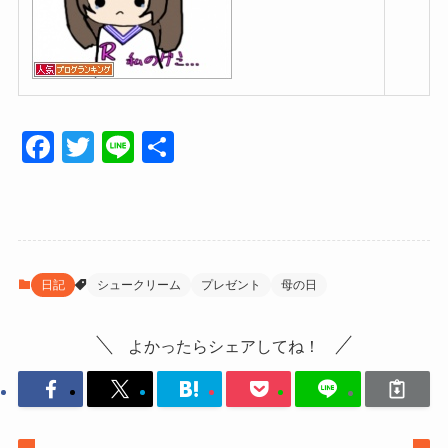
F
T
Li
共
a
wi
n
有
c
tt
e
e
er
b
日記
シュークリーム
プレゼント
母の日
o
o
よかったらシェアしてね！
k