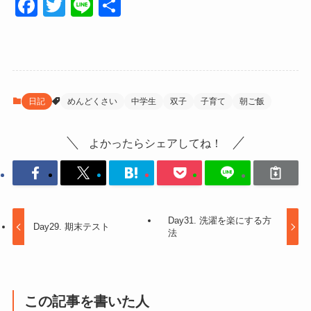
F
T
Li
共
a
wi
n
有
c
tt
e
e
er
b
日記
めんどくさい
中学生
双子
子育て
朝ご飯
o
o
よかったらシェアしてね！
k
Day31. 洗濯を楽にする方
Day29. 期末テスト
法
この記事を書いた人