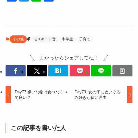
a
wi
n
有
c
tt
e
e
er
b
その他
モスキート音
中学生
子育て
o
o
よかったらシェアしてね！
k
Day77.嫌いな物は食べなく
Day79. 女の子にぬいぐる
て良い？
み好きが多い理由
この記事を書いた人