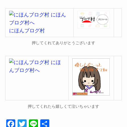
にほんブログ村
押してくれてありがとうございます
押してくれたら嬉しくて泣いちゃいます
F
T
Li
共