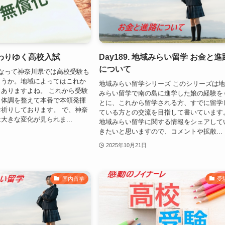
 変わりゆく高校入試
Day189. 地域みらい留学 お金と進
について
なって神奈川県では高校受験も
ょうか。地域によってはこれか
地域みらい留学シリーズ このシリーズは
ありますよね。 これから受験
みらい留学で南の島に進学した娘の経験を
、体調を整えて本番で本領発揮
とに、これから留学される方、すでに留学
祈りしております。 で、神奈
ている方との交流を目指して書いています
大きな変化が見られま...
地域みらい留学に関する情報をシェアして
きたいと思いますので、コメントや拡散...
2025年10月21日
国内留学
受