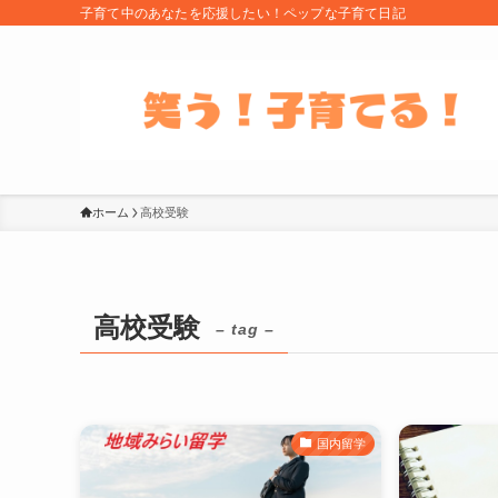
子育て中のあなたを応援したい！ペップな子育て日記
ホーム
高校受験
高校受験
– tag –
国内留学