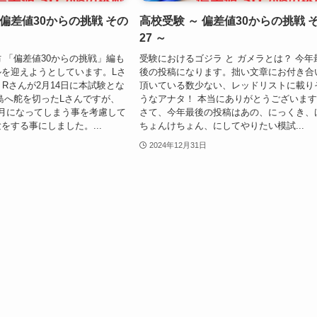
 偏差値30からの挑戦 その
高校受験 ～ 偏差値30からの挑戦 
27 ～
 「偏差値30からの挑戦」編も
受験におけるゴジラ と ガメラとは？ 今年
を迎えようとしています。Lさ
後の投稿になります。拙い文章にお付き合
、Rさんが2月14日に本試験とな
頂いている数少ない、レッドリストに載り
島へ舵を切ったLさんですが、
うなアナタ！ 本当にありがとうございま
月になってしまう事を考慮して
さて、今年最後の投稿はあの、にっくき、
をする事にしました。...
ちょんけちょん、にしてやりたい模試...
2024年12月31日