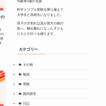
年齢差3歳の兄妹
昨年トリプル受験を乗り越えて
大学生と高校生になりました。
その
双子の片割れは遥か彼方の南の
島へ。離れ離れになった子ども
ま
たちとの日々を綴ります。
日の
の挑
す
話
カテゴリー
その他
勉強
験
受験
国内留学
日記