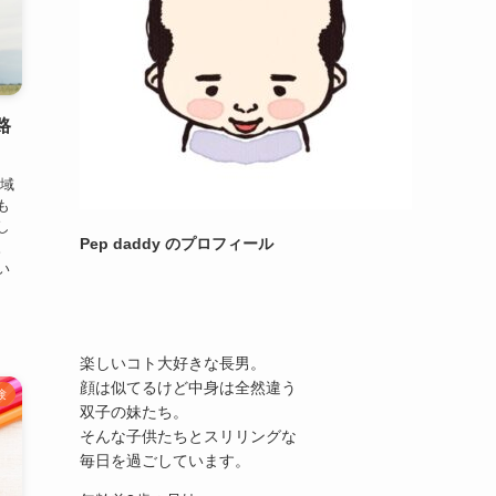
路
地域
も
し
Pep daddy のプロフィール
。
い
楽しいコト大好きな長男。
顔は似てるけど中身は全然違う
験
双子の妹たち。
そんな子供たちとスリリングな
毎日を過ごしています。