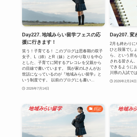
Day227. 地域みらい留学フェスの応
Day207.
援に行きます！
2月も終わりに
ひと段落でし
笑う！子育てる！ このブログは思春期の双子
ら、という所も
女子、L（姉）とR（妹）とのやり取りを中心
される皆さん
とした、子育てに関するアレコレを父親から
できるようにお
の目線で書いています。 我が家のLさんがお
川県の入試では
世話になっているのが『地域みらい留学』と
いう制度です。 以前のブログにも書い...
2026年2月24日
2026年7月14日
日記