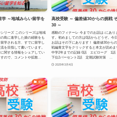
留学 ～地域みらい留学を
高校受験 ～ 偏差値30からの挑戦 
30 ～
シリーズ このシリーズは地域
感動のフィナーレ 今までのお話は↓にあり
南の島に進学した娘の経験をも
す。初めましての方は0話からどうぞ。今
ら留学される方、すでに留学し
お話はその下にあります！ 偏差値30から
交流を目指して書いています。
戦編青文字をクリックすると本文が読めま
学に関する情報をシェアしてい
中学2年までの記録 0話 エピローグ 1
すので、コメントや拡散...
下位2パーセント2話 定期試験対策 ...
2025年3月4日
受験
受