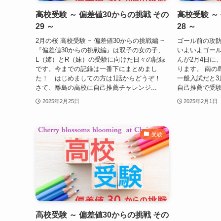
高校受験 ～ 偏差値30からの挑戦 その
高校受験 ～
29 ～
28 ～
2月の桜 高校受験 ~ 偏差値30からの挑戦編 ~
ゴール前の攻防
『偏差値30からの挑戦編』は双子の女の子、
いよいよゴール
L（姉）とR（妹）の受験に向けた日々の記録
んが2月4日に
です。今までの記録は一番下にまとめまし
ります。 南の
た！ はじめましての方は1話からどうぞ！
一般入試だと3
さて、離島の高校に自己推薦チャレンジ...
自己推薦で受験
2025年2月25日
2025年2月1日
受験
高校受験 ～ 偏差値30からの挑戦 その