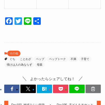
F
T
Li
共
a
wi
n
有
c
tt
e
e
er
b
その他
o
ぐち
ことわざ
ペップ
ペップトーク
不満
子育て
o
情けは人の為ならず
母親
k
よかったらシェアしてね！
Day193. 地域みらい留学
Day195. 子どもをモヤっと