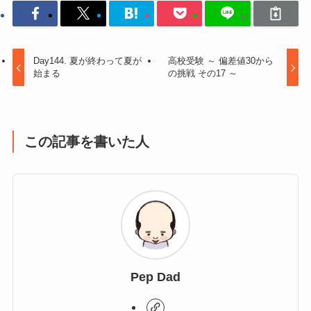
k
Day144. 夏が終わって夏が
高校受験 ～ 偏差値30から
始まる
の挑戦 その17 ～
この記事を書いた人
Pep Dad