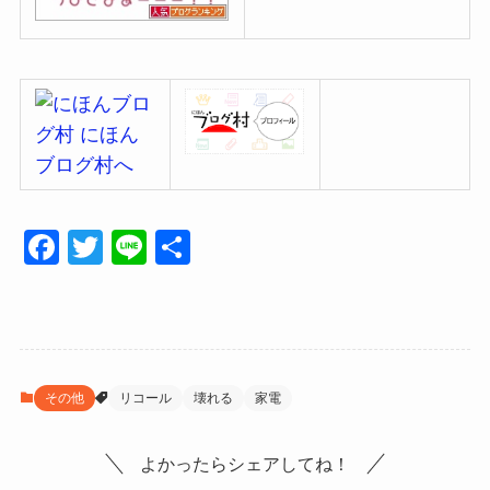
F
T
Li
共
a
wi
n
有
c
tt
e
e
er
b
その他
リコール
壊れる
家電
o
o
よかったらシェアしてね！