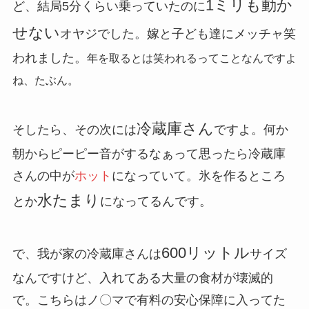
1ミリも動か
ど、結局5分くらい乗っていたのに
せない
オヤジでした。嫁と子ども達にメッチャ笑
われました。
年を取るとは笑われるってことなんですよ
ね、たぶん。
冷蔵庫さん
そしたら、その次には
ですよ。何か
朝からピーピー音がするなぁって思ったら冷蔵庫
さんの中が
ホット
になっていて。氷を作るところ
水たまり
とか
になってるんです。
600リットル
で、我が家の冷蔵庫さんは
サイズ
なんですけど、入れてある大量の食材が壊滅的
で。こちらはノ〇マで有料の安心保障に入ってた