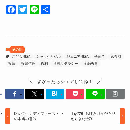
F
T
Li
共
a
wi
n
有
c
tt
e
e
er
b
その他
o
こどもNISA
ジャックとジル
ジュニアNISA
子育て
思春期
o
投資
投資信託
複利
金融リテラシー
金融教育
k
よかったらシェアしてね！
Day224. レディファースト
Day226. おぼろげながら見
の本当の意味
えてきた進路