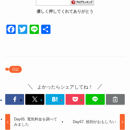
優しく押してくれてありがとう
F
T
Li
共
a
wi
n
有
c
tt
e
e
er
b
日記
o
o
よかったらシェアしてね！
k
Day65. 電気料金を調べて
Day67. 校則がおもしろい
みました