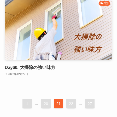
日記
Day60. 大掃除の強い味方
2022年12月27日
1
...
20
21
22
...
27