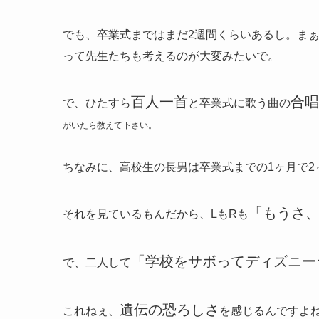
でも、卒業式まではまだ2週間くらいあるし。ま
って先生たちも考えるのが大変みたいで。
百人一首
合唱
で、ひたすら
と卒業式に歌う曲の
がいたら教えて下さい。
ちなみに、高校生の長男は卒業式までの1ヶ月で2
「もうさ
それを見ているもんだから、LもRも
「学校をサボってディズニー
で、二人して
遺伝の恐ろしさ
これねぇ、
を感じるんですよ