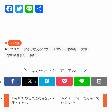
F
T
Li
共
a
wi
n
有
c
tt
e
e
er
b
その他
o
ブログ
夢をかなえるゾウ
子育て
思春期
文章
o
水野敬也さん
笑い
k
よかったらシェアしてね！
Day183. やる気にならない
Day185. バイトなんかして
子どもたち
やるもんか！