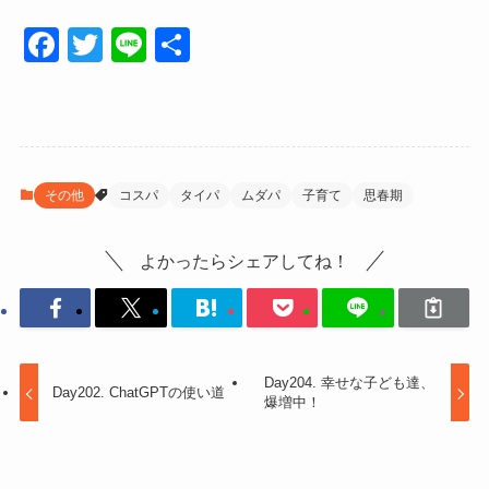
F
T
Li
共
a
wi
n
有
c
tt
e
e
er
b
その他
コスパ
タイパ
ムダパ
子育て
思春期
o
o
よかったらシェアしてね！
k
Day204. 幸せな子ども達、
Day202. ChatGPTの使い道
爆増中！